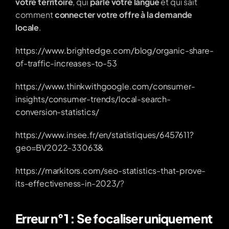
votre territoire
, qui 
parle votre langue
 et qui sait 
comment 
connecter votre offre à la demande 
locale
.
https://www.brightedge.com/blog/organic-share-
of-traffic-increases-to-53
https://www.thinkwithgoogle.com/consumer-
insights/consumer-trends/local-search-
conversion-statistics/
https://www.insee.fr/en/statistiques/6457611?
geo=BV2022-33063&
https://markitors.com/seo-statistics-that-prove-
its-effectiveness-in-2023/
?
Erreur n°1 : Se focaliser uniquement 